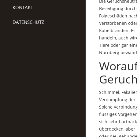
Die Geruchsneutra
KONTAKT
Beseitigung durch
Folgeschäden nach
DATENSCHUTZ
Verstorbenen ode
Kabelbränden. Es 
handeln, auch wir
Tiere oder gar ein
Nürnberg bewährt
Worauf
Geruch
Schimmel, Fäkalie
Verdampfung der S
Solche Verbindunge
flüssiges Vorgehe
sich sehr hartnäc
überdecken, aber n
oder neu gebunden