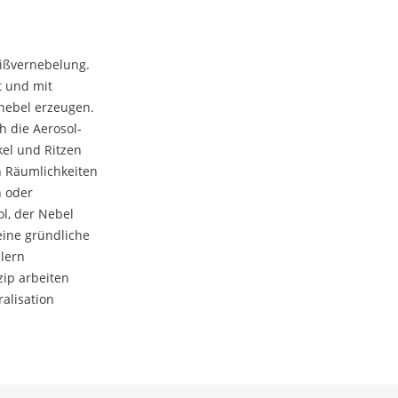
eißvernebelung.
t und mit
lnebel erzeugen.
h die Aerosol-
el und Ritzen
n Räumlichkeiten
n oder
l, der Nebel
eine gründliche
lern
zip arbeiten
alisation