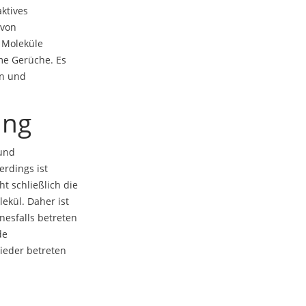
aktives
 von
e Moleküle
me Gerüche. Es
en und
ung
 und
erdings ist
t schließlich die
ekül. Daher ist
nesfalls betreten
de
ieder betreten