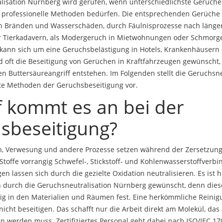
lisation Nürnberg wird gerufen, wenn unterschiedlichste Gerüche 
 professionelle Methoden bedürfen. Die entsprechenden Gerüche 
 Bränden und Wasserschäden, durch Fäulnisprozesse nach längere
r Tierkadavern, als Modergeruch in Mietwohnungen oder Schmorg
kann sich um eine Geruchsbelästigung in Hotels, Krankenhäusern
d oft die Beseitigung von Gerüchen in Kraftfahrzeugen gewünscht,
en Buttersäureangriff entstehen. Im Folgenden stellt die Geruchsne
e Methoden der Geruchsbeseitigung vor.
 kommt es an bei der
sbeseitigung?
n, Verwesung und andere Prozesse setzen während der Zersetzun
toffe vorrangig Schwefel-, Stickstoff- und Kohlenwasserstoffverbi
n lassen sich durch die gezielte Oxidation neutralisieren. Es ist h
n durch die Geruchsneutralisation Nürnberg gewünscht, denn die
kig in den Materialien und Räumen fest. Eine herkömmliche Reinig
icht beseitigen. Das schafft nur die Arbeit direkt am Molekül, das
 werden muss. Zertifiziertes Personal geht dabei nach ISO/IEC 17