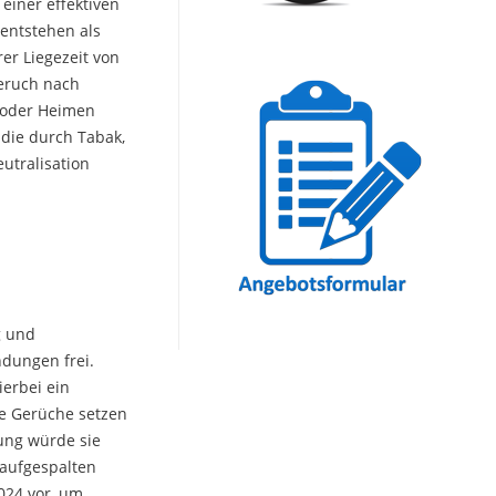
einer effektiven
entstehen als
r Liegezeit von
eruch nach
 oder Heimen
 die durch Tabak,
utralisation
g und
ndungen frei.
ierbei ein
se Gerüche setzen
ung würde sie
 aufgespalten
024 vor, um