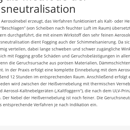
sneutralisation
Aerosolnebel erzeugt, das Verfahren funktioniert als Kalt- oder H
 “Beschlagen” (von Scheiben nach feuchter Luft im Raum) übersetz
rn durchgeführt, die mit einem Wirkstoff den sehr feinen Aeroso
neutralisation dient Fogging auch der Schimmelsanierung. Da sic
mig verteilen, dabei lange schweben und schwer zugängliche Wink
 sich mit Fogging große Schäden und Geruchsbelästigungen in alle
wenn die Geruchsursache aus porösen Materialien, Dämmschichte
 In der Praxis erfolgt eine komplette Einnebelung mit dem Aeroso
eßend 12 Stunden im entsprechenden Raum. Anschließend erfolgt 
ieden wird zwischen der Heißvernebelung mit thermischen Verneb
d Aerosol-Kaltnebelgeräten („Kaltfoggern“), die nach dem ULV-Prin
. Der Nebel der Heißvernebelung ist noch feiner. Die Geruchsneutr
s entsprechende Verfahren je nach Indikation ein.