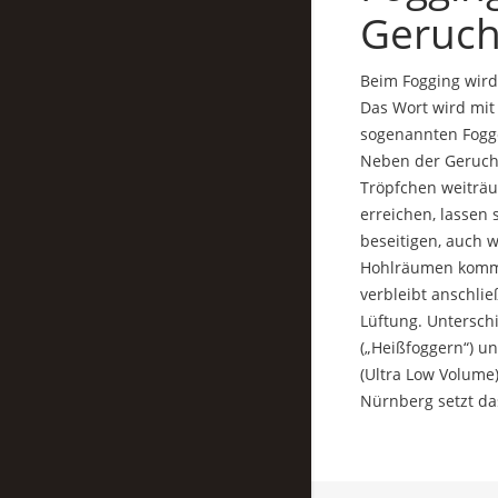
Geruch
Beim Fogging wird 
Das Wort wird mit
sogenannten Fogge
Neben der Geruchs
Tröpfchen weiträu
erreichen, lassen
beseitigen, auch 
Hohlräumen kommt.
verbleibt anschli
Lüftung. Untersch
(„Heißfoggern“) un
(Ultra Low Volume)
Nürnberg setzt da