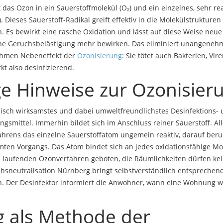
t das Ozon in ein Sauerstoffmolekül (O₂) und ein einzelnes, sehr re
. Dieses Sauerstoff-Radikal greift effektiv in die Molekülstrukturen
n. Es bewirkt eine rasche Oxidation und lässt auf diese Weise neu
ine Geruchsbelästigung mehr bewirken. Das eliminiert unangeneh
ehmen Nebeneffekt der
Ozonisierung
: Sie tötet auch Bakterien, Vir
kt also desinfizierend.
ge Hinweise zur Ozonisier
hnisch wirksamstes und dabei umweltfreundlichstes Desinfektions-
smittel. Immerhin bildet sich im Anschluss reiner Sauerstoff. All
hrens das einzelne Sauerstoffatom ungemein reaktiv, darauf beruh
ten Vorgangs. Das Atom bindet sich an jedes oxidationsfähige Mol
m laufenden Ozonverfahren geboten, die Räumlichkeiten dürfen kei
hsneutralisation Nürnberg bringt selbstverständlich entsprechen
n. Der Desinfektor informiert die Anwohner, wann eine Wohnung w
g als Methode der