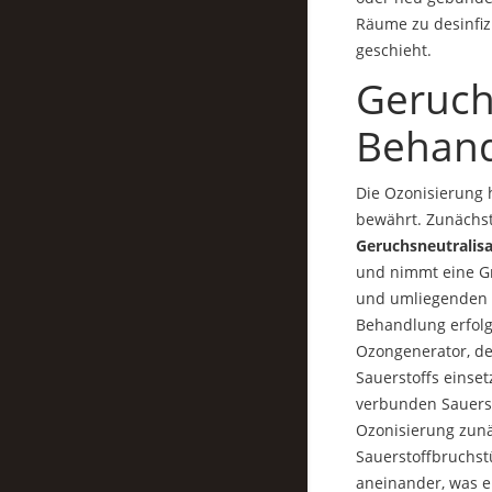
Räume zu desinfiz
geschieht.
Geruch
Behan
Die Ozonisierung h
bewährt. Zunächst
Geruchsneutralis
und nimmt eine Gr
und umliegenden R
Behandlung erfolgt
Ozongenerator, de
Sauerstoffs einset
verbunden Sauerst
Ozonisierung zunä
Sauerstoffbruchst
aneinander, was ei