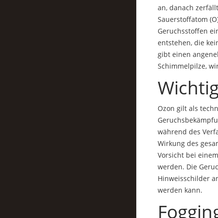
an, danach zerfäll
Sauerstoffatom (O)
Geruchsstoffen ei
entstehen, die ke
gibt einen angen
Schimmelpilze, wir
Wichti
Ozon gilt als tec
Geruchsbekämpfung
während des Verfa
Wirkung des gesam
Vorsicht bei eine
werden. Die Geruc
Hinweisschilder a
werden kann.
Foggin