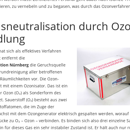
ieren, zu vernebeln und zu begasen, was durch das Ozonverfahre
sneutralisation durch Oz
dlung
at sich als effektives Verfahren
 entfernt die
ation Nürnberg
die Geruchsquelle
undreinigung aller betroffenen
äumlichkeiten vor. Die Ozon-
 mit einem Ozonisator. Das ist ein
r Ozon (O₃) als Sonderform des
zt. Sauerstoff (O₂) besteht aus zwei
offatomen, die im Zuge der
chst mit dem Ozongenerator elektrisch gespalten werden, worauf 
ücke zu O₃ – Ozon – verbinden. Es binden sich also drei einzelne 
n für dieses Gas ein sehr instabiler Zustand ist. Er hält auch nur