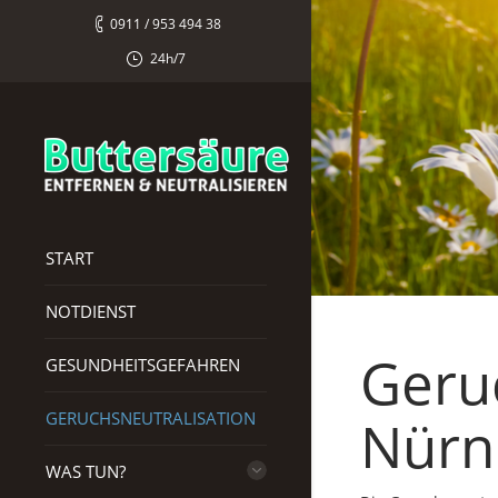
0911 / 953 494 38
24h/7
START
NOTDIENST
Geru
GESUNDHEITSGEFAHREN
GERUCHSNEUTRALISATION
Nürn
WAS TUN?